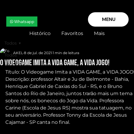
MENU
Whatsapp
Histórico
Favoritos
Mais
Todos
AKEL
8 de jul. de 2021
1 min de leitura
Todos
O Videogame Imita a VIDA GAME, a VIDA JOGO!
Snooker X
Título: O Videogame Imita a VIDA GAME, a VIDA JOGO! 
Descrição: professor Altair e Ju de Belmonte - Bahia, 
Henrique Gabriel de Caxias do Sul - RS, e o Bruno 
Santos do Rio de Janeiro, juntos trarão mais um tema 
sobre nós, os bonecos do Jogo da Vida. Professora 
Carine (Escola de Jesus RS) mostra sua tatuagem, no 
seu aniversário. Professor Tonny da Escola de Jesus 
Cajamar - SP canta no final.