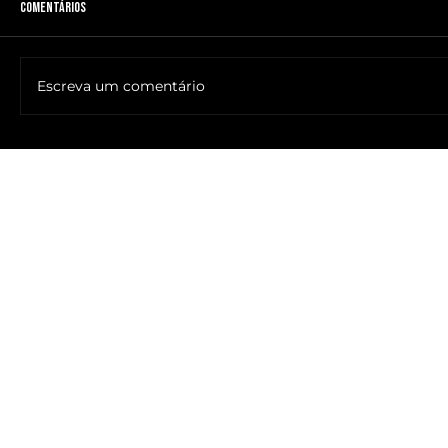
Comentários
Escreva um comentário
🔥NOME DO ANTICRISTO REVELADO: SR. ____ MESSIAS