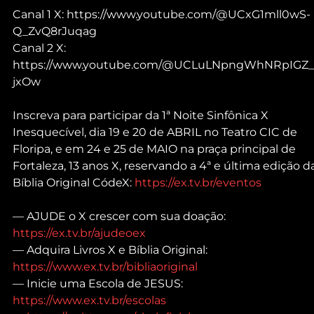
Canal 1 X: https://www.youtube.com/@UCxG1mll0wS-
Q_ZvQ8rJuqag 
Canal 2 X: 
https://www.youtube.com/@UCLuLNpngWhNRpIGZ
jxOw 
Inscreva para participar da 1ª Noite Sinfônica X 
Inesquecível, dia 19 e 20 de ABRIL no Teatro CIC de 
Floripa, e em 24 e 25 de MAIO na praça principal de 
Fortaleza, 13 anos X, reservando a 4ª e última edição d
Bíblia Original CódeX: 
https://ex.tv.br/eventos
— AJUDE o X crescer com sua doação: 
https://ex.tv.br/ajudeoex
— Adquira Livros X e Bíblia Original: 
https://www.ex.tv.br/bibliaoriginal
— Inicie uma Escola de JESUS: 
https://www.ex.tv.br/escolas