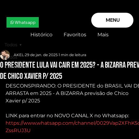
MENU
Whatsapp
Histórico
Favoritos
Mais
Todos
AKEL
29 de jan. de 2025
1 min de leitura
Todos
O PRESIDENTE LULA vai CAIR em 2025? - A BIZARRA pre
Snooker X
de Chico Xavier p/ 2025
DESCONSPIRANDO: O PRESIDENTE do BRASIL VAI D
ARRASTA em 2025 - A BIZARRA previsão de Chico 
Xavier p/ 2025
LINK para entrar no NOVO CANAL X no Whatsapp: 
https://www.whatsapp.com/channel/0029Vap2XFhK5
ZssRUJ3U