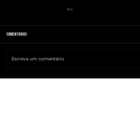
Comentários
Escreva um comentário
🔥NOME DO ANTICRISTO REVELADO: SR. ____ MESSIAS