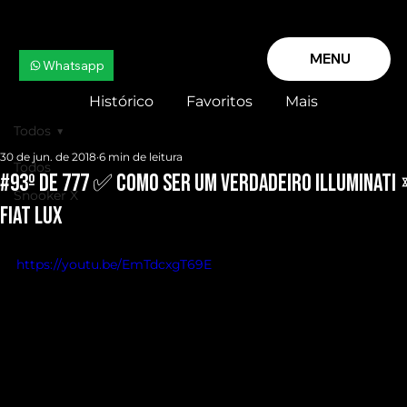
MENU
Whatsapp
Histórico
Favoritos
Mais
Todos
30 de jun. de 2018
6 min de leitura
Todos
#93º de 777 ✅ Como ser um Verdadeiro ILLUMINATI
Snooker X
FIAT LUX
https://youtu.be/EmTdcxgT69E