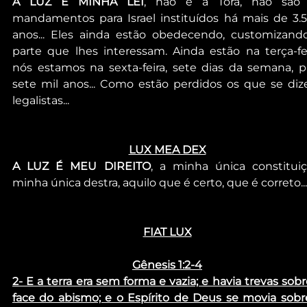
A LUZ É MINHA LEI
, não é a Torá, não são 
mandamentos para Israel instituídos há mais de 3.5
anos... Eles ainda estão obedecendo, customizando
parte que lhes interessam. Ainda estão na terça-feir
nós estamos na sexta-feira, sete dias da semana, pa
sete mil anos... Como estão perdidos os que se diz
legalistas...
LUX MEA DEX
A LUZ É MEU DIREITO
, a minha única constituiçã
minha única destra, aquilo que é certo, que é correto...
FIAT LUX
Gênesis 1:2-4
2- E a terra era sem forma e vazia; e havia trevas sobre
face do abismo; e o Espírito de Deus se movia sobre