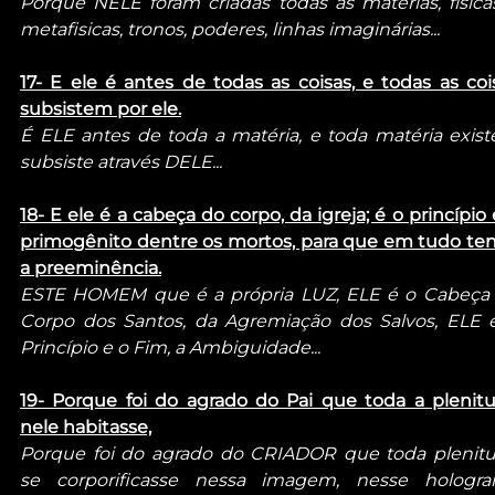
Porque NELE foram criadas todas as matérias, físicas
metafisicas, tronos, poderes, linhas imaginárias...
17- E ele é antes de todas as coisas, e todas as cois
subsistem por ele.
É ELE antes de toda a matéria, e toda matéria existe
subsiste através DELE...
18- E ele é a cabeça do corpo, da igreja; é o princípio e
primogênito dentre os mortos, para que em tudo ten
a preeminência.
ESTE HOMEM que é a própria LUZ, ELE é o Cabeça 
Corpo dos Santos, da Agremiação dos Salvos, ELE é
Princípio e o Fim, a Ambiguidade...
19- Porque foi do agrado do Pai que toda a plenitu
nele habitasse,
Porque foi do agrado do CRIADOR que toda plenitu
se corporificasse nessa imagem, nesse hologra