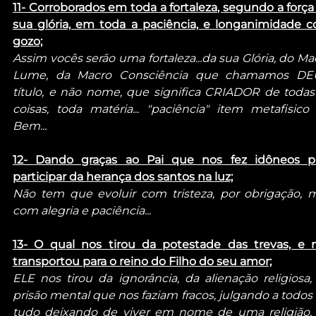
11- Corroborados em toda a fortaleza, segundo a força 
sua glória, em toda a paciência, e longanimidade c
gozo;
Assim vocês serão uma fortaleza...da sua Glória, do Mac
Lume, da Macro Consciência que chamamos DEU
título, e não nome, que significa CRIADOR de todas 
coisas, toda matéria... "paciência" item metafisico 
Bem...
12- Dando graças ao Pai que nos fez idôneos pa
participar da herança dos santos na luz;
Não tem que evoluir com tristeza, por obrigação, m
com alegria e paciência...
13- O qual nos tirou da potestade das trevas, e n
transportou para o reino do Filho do seu amor;
ELE nos tirou da ignorância, da alienação religiosa, 
prisão mental que nos faziam fracos, julgando a todos e
tudo deixando de viver em nome de uma religião, 