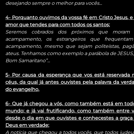
desejando sempre o melhor para vocês...
4- Porquanto ouvimos da vossa fé em Cristo Jesus, e 
amor que tendes para com todos os santos;
Seremos cobrados dos próximos que moram 
acampamento, os estrangeiros que frequentam
acampamento, mesmo que sejam politeístas, pagão
ateus. Tenhamos como exemplo a parábola de JESUS, 
Bom Samaritano”...
5- Por causa da esperança que vos está reservada n
céus, da qual já antes ouvistes pela palavra da verda
do evangelho,
6- Que já chegou a vós, como também está em todo
mundo; e já vai frutificando, como também entre vó
desde o dia em que ouvistes e conhecestes a graça 
Deus em verdade;
A notícia que chegou a todos vocês, que todos judeus