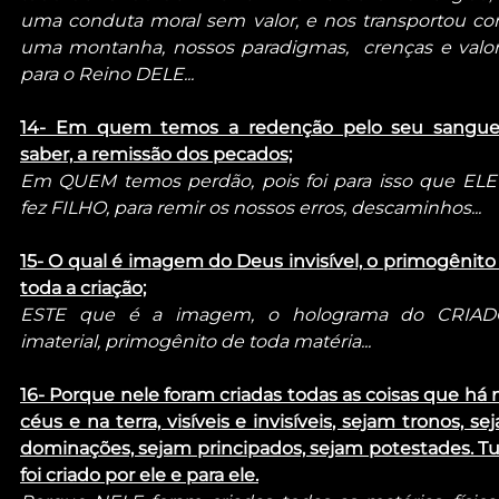
uma conduta moral sem valor, e nos transportou co
uma montanha, nossos paradigmas,  crenças e valore
para o Reino DELE...
14- Em quem temos a redenção pelo seu sangue,
saber, a remissão dos pecados;
Em QUEM temos perdão, pois foi para isso que ELE 
fez FILHO, para remir os nossos erros, descaminhos...
15- O qual é imagem do Deus invisível, o primogênito 
toda a criação;
ESTE que é a imagem, o holograma do CRIAD
imaterial, primogênito de toda matéria...
16- Porque nele foram criadas todas as coisas que há n
céus e na terra, visíveis e invisíveis, sejam tronos, sej
dominações, sejam principados, sejam potestades. Tu
foi criado por ele e para ele.