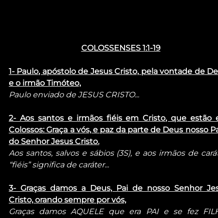
COLOSSENSES 1:1-19
1- Paulo, apóstolo de Jesus Cristo, pela vontade de Deu
e o irmão Timóteo,
Paulo enviado de JESUS CRISTO...
2- Aos santos e irmãos fiéis em Cristo, que estão 
Colossos: Graça a vós, e paz da parte de Deus nosso Pai
do Senhor Jesus Cristo.
Aos santos, salvos e sábios (3S), e aos irmãos de caráte
“fiéis” significa de caráter...
3- Graças damos a Deus, Pai de nosso Senhor Jes
Cristo, orando sempre por vós,
Graças damos AQUELE que era PAI e se fez FILH