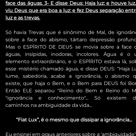
face das águas. 3- E disse Deus: Haja luz; e houve luz. 
viu Deus que era boa a luz; e fez Deus separação entre
luz e as trevas.
Só havia Trevas que é sinônimo de Mal, de ignorânci
sobre a face do abismo, tártaro depressão profunda.
Mas o ESPÍRITO DE DEUS se movia sobre a face d
águas, insípidas, inodoras, incolores. Água é o 
elemento extraordinário, e o ESPÍRITO estava lá, sob
esse mistério chamado água, e disse DEUS: “Haja Luz
lume, sabedoria, acabe a ignorância, o abismo q
existe, que haja o Bem, e o Bem para DEUS foi Bom.
Então ELE separou "Reino do Bem e Reino do Mal
"ignorância e conhecimento"... Só existem do
caminhos na ambiguidade da vida... 
“Fiat Lux”, é o mesmo que dissipar a ignorância...
Eu ensinei em graus anteriores sobre a ‘ambiguidade’*