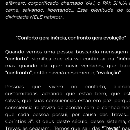
efêmero, corporificado chamado YAH, o PAI; SHUA 
carne, salvando, libertando... Essa plenitude de to
divindade NELE habitou...
“Conforto gera inércia, confronto gera evolução”
“conforto”,
 significa que ela vai continuar na 
“inérc
“confronto”
, então haverá crescimento, 
“evolução”
...
Pessoas que vivem no conforto, alienada
customizadas, achando que estão bem, que est
salvas, que suas consciências estão em paz, porque
consciência relativiza de acordo com o conhecimen
que cada pessoa possui, por causa das Trevas... 
Coríntios 3”. O deus deste século, desse sistema, d
Trevas, as cegaram... Temos que sair das 
“Trevas”