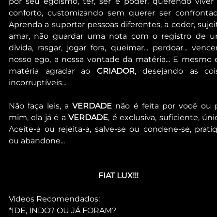
por seu egoísmo, ter, ser e poder, querendo viver 
conforto, customizando sem querer ser confrontado.
Aprenda a suportar pessoas diferentes, a ceder, sujeita
amar, não guardar uma nota com o registro de u
dívida, rasgar, jogar fora, queimar... perdoar... vencer
nosso ego, a nossa vontade da matéria... E mesmo 
matéria agradar ao 
CRIADOR
, desejando as cois
incorruptíveis...
Não faça leis, a 
VERDADE
 não é feita por você ou p
mim, ela já é a 
VERDADE
, é exclusiva, suficiente, única
Aceite-a ou rejeita-a, salve-se ou condene-se, pratiq
ou abandone...
FIAT LUX!!!
Vídeos Recomendados:
*IDE, INDO? OU JÁ FORAM?