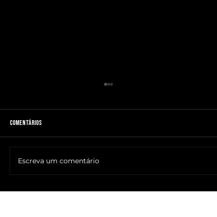
Comentários
Escreva um comentário
🔥NOME DO ANTICRISTO REVELADO: SR. ____ MESSIAS