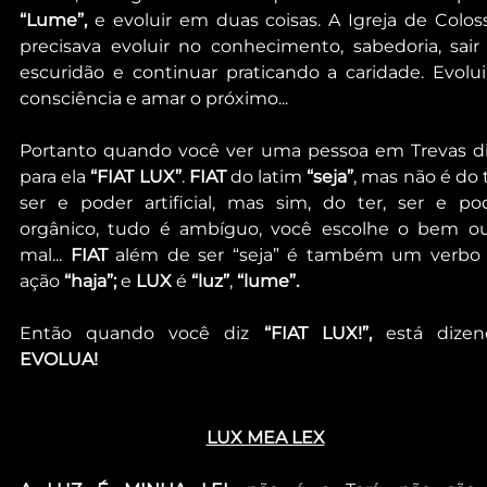
“Lume”,
 e evoluir em duas coisas. A Igreja de Coloss
precisava evoluir no conhecimento, sabedoria, sair 
escuridão e continuar praticando a caridade. Evoluir
consciência e amar o próximo...
Portanto quando você ver uma pessoa em Trevas di
para ela 
“FIAT LUX”
. 
FIAT 
do latim 
“seja”
, mas não é do t
ser e poder artificial, mas sim, do ter, ser e pod
orgânico, tudo é ambíguo, você escolhe o bem ou
mal... 
FIAT
 além de ser “seja” é também um verbo 
ação 
“haja”;
 e 
LUX
 é 
“luz”
, 
“lume”.
Então quando você diz 
“FIAT LUX!”,
EVOLUA!
LUX MEA LEX