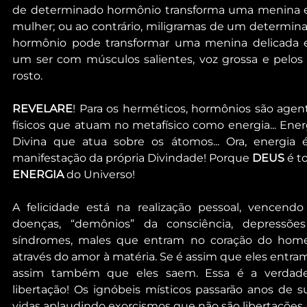
de determinado hormônio transforma uma menina 
mulher; ou ao contrário, miligramas de um determina
hormônio pode transformar uma menina delicada 
um ser com músculos salientes, voz grossa e pelos 
rosto.
REVELARE
! Para os herméticos, hormônios são agent
físicos que atuam no metafísico como energia... Energ
Divina que atua sobre os átomos... Ora, energia é
manifestação da própria Divindade! Porque 
DEUS
ENERGIA
 do Universo!
A felicidade está na realização pessoal, vencendo 
doenças, “demônios” da consciência, depressões
síndromes, males que entram no coração do hom
através do amor à matéria. Se é assim que eles entram, 
assim também que eles saem. Essa é a verdadei
libertação! Os ignóbeis místicos passarão anos de su
vidas aplaudindo exorcismos que não são libertações..