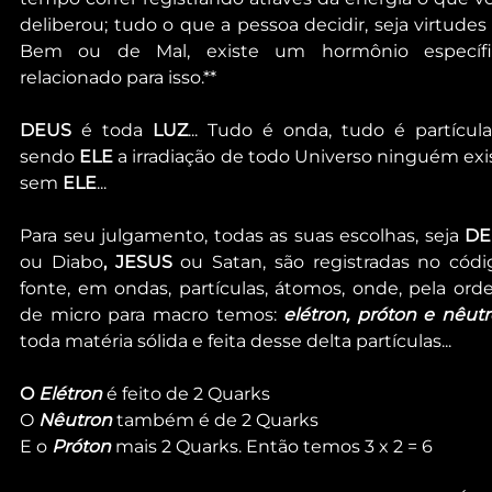
deliberou; tudo o que a pessoa decidir, seja virtudes 
Bem ou de Mal, existe um hormônio específic
relacionado para isso.**
DEUS
 é toda 
LUZ
... Tudo é onda, tudo é partícula,
sendo 
ELE 
a irradiação de todo Universo ninguém exis
sem 
ELE
...
Para seu julgamento, todas as suas escolhas, seja 
DE
ou Diabo
, JESUS
 ou Satan, são registradas no códi
fonte, em ondas, partículas, átomos, onde, pela orde
de micro para macro temos: 
elétron, próton e nêut
toda matéria sólida e feita desse delta partículas...
O
 Elétron
 é feito de 2 Quarks
O 
Nêutron
 também é de 2 Quarks
E o 
Próton
 mais 2 Quarks. Então temos 3 x 2 = 6