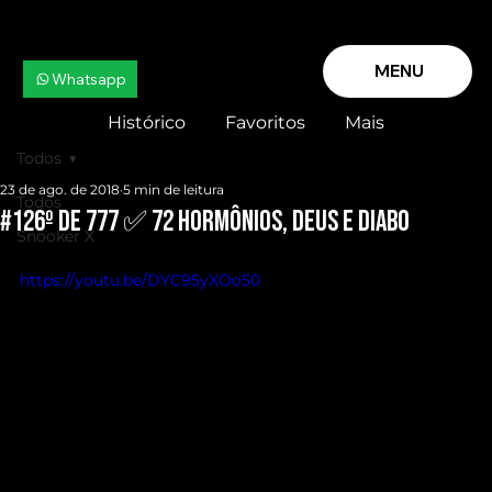
MENU
Whatsapp
Histórico
Favoritos
Mais
Todos
23 de ago. de 2018
5 min de leitura
Todos
#126º de 777 ✅ 72 HORMÔNIOS, Deus e Diabo
Snooker X
https://youtu.be/DYC95yXOo50