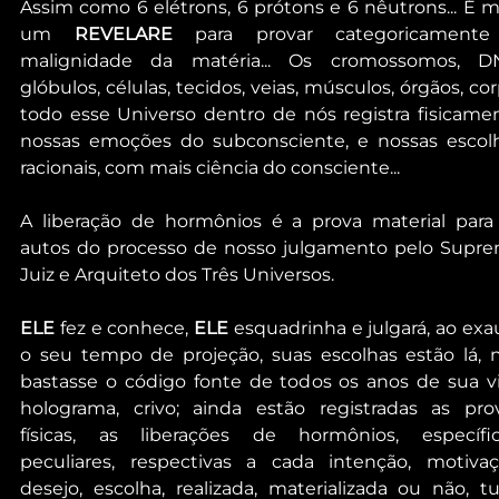
Assim como 6 elétrons, 6 prótons e 6 nêutrons... É ma
um 
REVELARE
 para provar categoricamente
malignidade da matéria... Os cromossomos, DN
glóbulos, células, tecidos, veias, músculos, órgãos, corp
todo esse Universo dentro de nós registra fisicamen
nossas emoções do subconsciente, e nossas escolh
racionais, com mais ciência do consciente...
A liberação de hormônios é a prova material para 
autos do processo de nosso julgamento pelo Supre
Juiz e Arquiteto dos Três Universos.
ELE
 fez e conhece, 
ELE
 esquadrinha e julgará, ao exaur
o seu tempo de projeção, suas escolhas estão lá, n
bastasse o código fonte de todos os anos de sua vi
holograma, crivo; ainda estão registradas as prov
físicas, as liberações de hormônios, específica
peculiares, respectivas a cada intenção, motivaçã
desejo, escolha, realizada, materializada ou não, tu