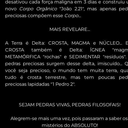
desativou cada força maligna em 3 dias e construiu 
novo 
Corpo Orgânico
 "João 2.21", mas apenas pedr
preciosas compõem esse 
Corpo...
MAIS REVELARE...
A Terra é Delta: CROSTA, MAGMA e NÚCLEO... E
CROSTA também é Delta: ÍGNEA "magma"
METAMÓRFICA "rochas" e SEDIMENTAR "resíduos". 
pedras preciosas surgem desse delta, imiscuído... Q
você seja precioso, o mundo tem muita terra, qua
tudo é crosta terrestre, mas tem poucas pedr
preciosas lapidadas "1 Pedro 2".
SEJAM PEDRAS VIVAS, PEDRAS FILOSOFAIS!
Alegrem-se mais uma vez, pois passaram a saber os
mistérios do ABSOLUTO!