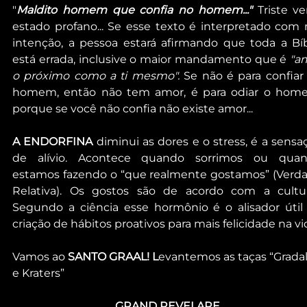
"
Maldito homem que confia no homem..." 
Triste ve
estado profano... Se esse texto é interpretado com 
intenção, a pessoa estará afirmando que toda a Bíbl
está errada, inclusive o maior mandamento que é 
"am
o próximo como a ti mesmo". 
Se não é para confiar 
homem, então não tem amor, é para odiar o home
porque se você não confia não existe amor...
A ENDORFINA
 diminui as dores e o stress, é a sensaç
de alívio. Acontece quando sorrimos ou quan
estamos fazendo o “que realmente gostamos” (Verda
Relativa). Os gostos são de acordo com a cultura.
Segundo a ciência esse hormônio é o alisador útil 
criação de hábitos proativos para mais felicidade na vi
Vamos ao 
SANTO GRAAL! L
evantemos as taças “Gradal
e Kraters”
GRAND REVELARE