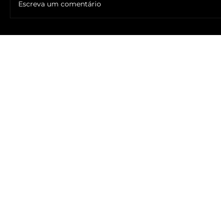
Escreva um comentário
🔥NOME DO ANTICRISTO REVELADO: SR. ____ MESSIAS