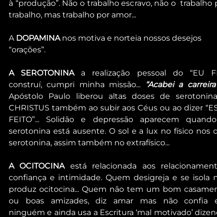
à “produção”. Não o trabalho escravo, não o  trabalho p
trabalho, mas trabalho por amor... 
A 
DOPAMINA
 nos motiva e norteia nossos desejos 
“orações”.
A SEROTONINA
 a realização pessoal do “EU FIZ
construí, cumpri minha missão... 
“Acabei a carreira
Apóstolo Paulo liberou altas doses de serotonina
CHRISTUS também ao subir aos Céus ou ao dizer “ES
FEITO”... Solidão e depressão aparecem quando
serotonina está ausente. O sol e a lux no físico nos d
serotonina, assim também no extrafísico...
A OCITOCINA
 está relacionada aos relacionamento
confiança e intimidade. Quem desigreja e se isola n
produz ocitocina... Quem não tem um bom casamen
ou boas amizades, diz amar mas não confia 
ninguém e ainda usa a Escritura ‘mal motivado’ dizend