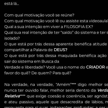
está lá...
Com qual motivação você se reúne?
Com qual motivação você lê ou assiste esta videoaula
Qual a sua intenção em viver a FILOSOFIA EX?
Qual sua real intenção de ter “saído” do sistema e ter 
isolado?
O que está por trás dessa aparente benéfica atitude 
compartilhar a Palavra de 
DEUS?
O que está por trás dessa maquiada benéfica ação 
sair do sistema em Busca da
Verdade e liberdade? Você usa o nome do 
CRIADOR
 
favor do quê? De quem? Para quê?
Na verdade, na verdade, “Amém”*** digo melhor ser
nunca ter ouvido falar, melhor seria dentro da 
Verda
Relativa
**** que exige coesão e coerência, ser agnósti
e ateu passivo, aquele que desacredita de lábios, m
resguarda para si suas indagações profundas; a ser 