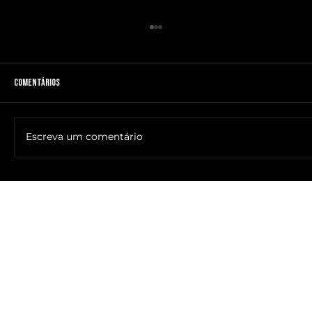
Comentários
Escreva um comentário
🔥NOME DO ANTICRISTO REVELADO: SR. ____ MESSIAS