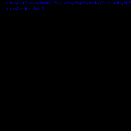
v=EJkmmhVawZ8&list=PL1y_JACyHxpYDEwEW7HG_JnPgL6
b_mS&index=2&t=0s