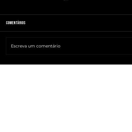
Comentários
Escreva um comentário
🔥NOME DO ANTICRISTO REVELADO: SR. ____ MESSIAS