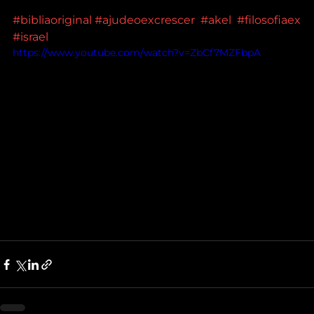
#bibliaoriginal
#ajudeoexcrescer
#akel
#filosofiaex
#israel
https://www.youtube.com/watch?v=ZbCf7MZFbpA