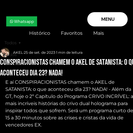
MENU
Whatsapp
Histórico
Favoritos
Mais
Todos
AKEL
25 de set. de 2023
1 min de leitura
Todos
CONSPIRACIONISTAS chamem o AKEL de SATANISTA: o q
Snooker X
aconteceu dia 23? NADA!
E aí CONSPIRACIONISTAS chamem o AKEL de 
SATANISTA: o que aconteceu dia 23? NADA! - Além da 
GT, hoje o 2º Capítulo do Programa CRIVO INCRÍVEL: a
mais incríveis histórias do crivo dual holograma para 
inspirar todos que sofrem. Será um programa curto de
15 a 30 minutos sobre as crises e cristas da vida de 
vencedores EX.