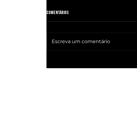
Comentários
Escreva um comentário
🔥 QUEBRA SILÊNCIO DOC revela quem
já ganhou PRESIDÊNCIA no BRASIL