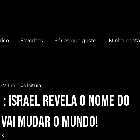
rico
Favoritos
Séries que gostei
Minha cont
023
1 min de leitura
 : ISRAEL REVELA o NOME do
 VAI MUDAR O MUNDO!
23