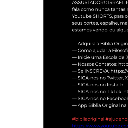
ASSUSTADOR! : ISRAEL
fala como nunca tantas 
Youtube SHORTS, para o T
seus cortes, espalhe, m
estamos vendo, ou algué
— Adquira a Bíblia Origin
— Como ajudar a Filosofi
— Inicie uma Escola de 
— Nossos Contatos: https
— Se INSCREVA: https:/
— SIGA-nos no Twitter, X
— SIGA-nos no Insta: htt
— SIGA-nos no TikTok: h
— SIGA-nos no Facebook:
— App Bíblia Original na 
#bibliaoriginal
#ajudeno
https://www.youtube.c