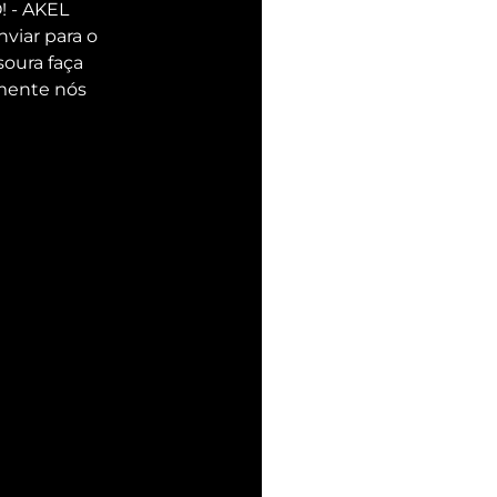
 - AKEL 
viar para o 
oura faça 
mente nós 