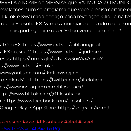
 REVELA o NOME do MESSIAS que VAI MUDAR O MUNDO!
revelações num só programa que você precisa cortar e en
ikTok e Kwai cada pedaço, cada revelação. Clique na tes
arque a Filosofia EX. Vamos anunciar ao mundo o que so
m mais pode gritar e dizer 'Estou vendo também!'?
al CódEX: https://www.ex.tv.br/bibliaoriginal
a EX crescer?: https://www.ex.tv.br/ajudeoex
Jesus: https://forms.gle/uzNTKw3oWvxALy147
://www.ex.tv.br/escolas
/www.youtube.com/akelaovivo/join
 de Elon Musk: https://twitter.com/akeloficial
ps://www.instagram.com/filosofiaex/
ttps://www.tiktok.com/@filosofiaex
 https://www.facebook.com/filosofiaex/
Google Play e App Store: https://url.gratis/4nrEJ
sacrescer
#akel
#filosofiaex
#ákel
#israel
om/watch?v=ul4L84nbxBQ