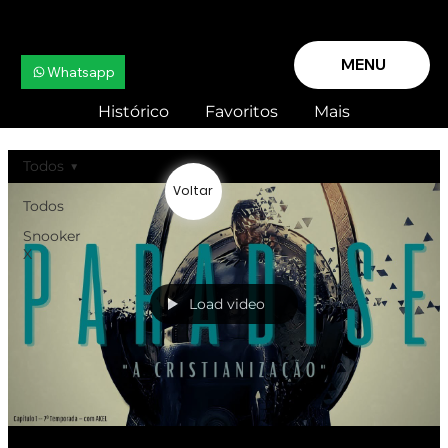
MENU
Whatsapp
Histórico
Favoritos
Mais
Todos
Voltar
Todos
Snooker
X
Load video