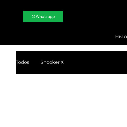
Whatsapp
Histó
Todos
Snooker X