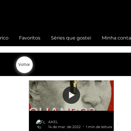
rico
Favoritos
Séries que gostei
Minha cont
Voltar
AKEL
14 de mar. de 2022
1 min de leitura