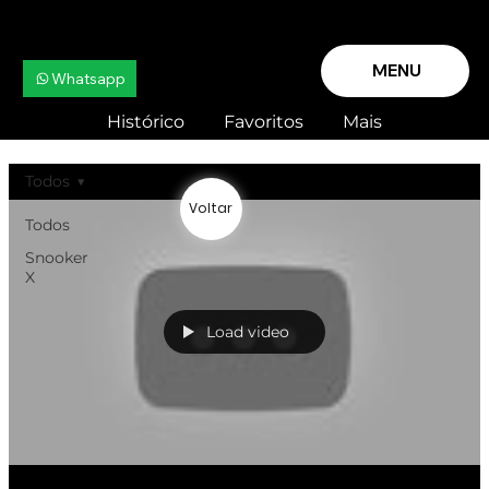
MENU
Whatsapp
Histórico
Favoritos
Mais
Todos
Voltar
Todos
Snooker
X
Load video