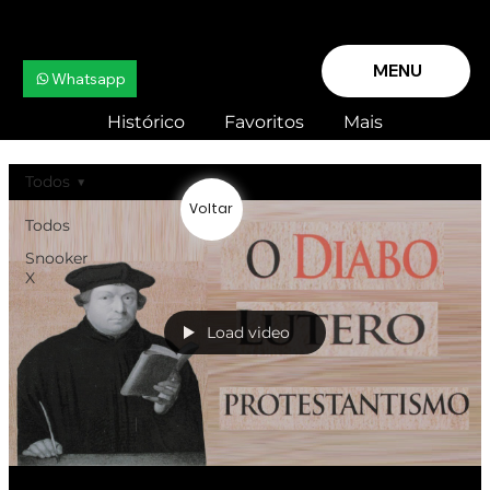
MENU
Whatsapp
Histórico
Favoritos
Mais
Todos
Voltar
Todos
Snooker
X
Load video