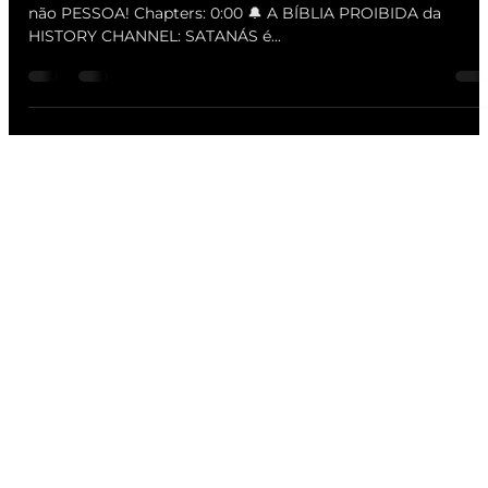
não PESSOA! Chapters: 0:00​ 🔔 A BÍBLIA PROIBIDA da
HISTORY CHANNEL: SATANÁS é...