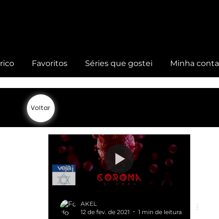
rico
Favoritos
Séries que gostei
Minha cont
Voltar
AKEL
12 de fev. de 2021
1 min de leitura