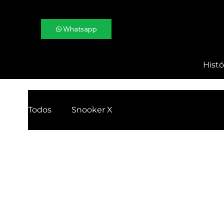
Whatsapp
Histó
Todos
Snooker X