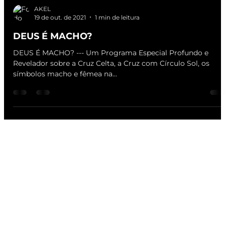
AKEL
19 de out. de 2021
1 min de leitura
DEUS É MACHO?
DEUS É MACHO? --- Um Programa Especial Profundo e
Revelador sobre a Cruz Celta, a Cruz com Círculo Sol, os
símbolos macho e fêmea na...