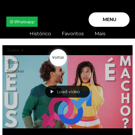
MENU
Whatsapp
Histórico
Favoritos
Mais
Todos
Voltar
Todos
Snooker
X
Load video