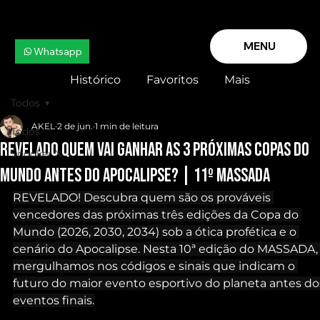
MENU
Whatsapp
Histórico
Favoritos
Mais
Todos
AKEL
2 de jun.
1 min de leitura
Todos
REVELADO quem vai ganhar as 3 próximas COPAS do
Snooker X
MUNDO antes do Apocalipse? | 11º MASSADA
REVELADO! Descubra quem são os prováveis 
vencedores das próximas três edições da Copa do 
Mundo (2026, 2030, 2034) sob a ótica profética e o 
cenário do Apocalipse. Nesta 10ª edição do MASSADA,
mergulhamos nos códigos e sinais que indicam o 
futuro do maior evento esportivo do planeta antes do
eventos finais.