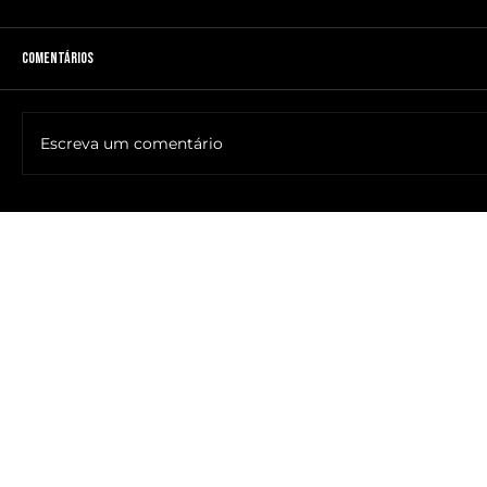
Comentários
Escreva um comentário
🔥NOME DO ANTICRISTO REVELADO: SR. ____ MESSIAS