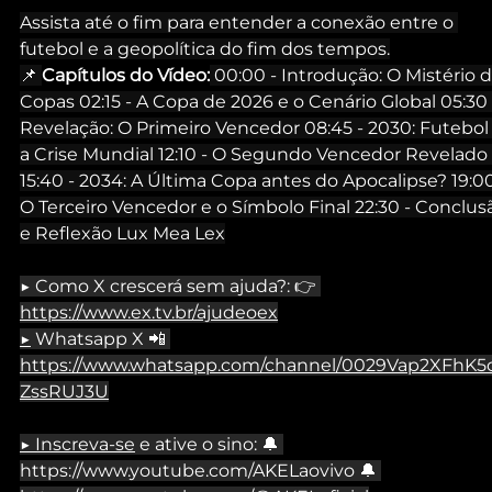
Assista até o fim para entender a conexão entre o 
futebol e a geopolítica do fim dos tempos.
📌 
Capítulos do Vídeo:
 00:00 - Introdução: O Mistério d
Copas 02:15 - A Copa de 2026 e o Cenário Global 05:30 
Revelação: O Primeiro Vencedor 08:45 - 2030: Futebol 
a Crise Mundial 12:10 - O Segundo Vencedor Revelado 
15:40 - 2034: A Última Copa antes do Apocalipse? 19:00
O Terceiro Vencedor e o Símbolo Final 22:30 - Conclus
e Reflexão Lux Mea Lex
▶ Como X crescerá sem ajuda?: 👉 
https://www.ex.tv.br/ajudeoex
▶
 Whatsapp X 📲 
https://www.whatsapp.com/channel/0029Vap2XFhK5
ZssRUJ3U
▶
Inscreva-se
 e ative o sino: 🔔 
https://www.youtube.com/AKELaovivo
 🔔 