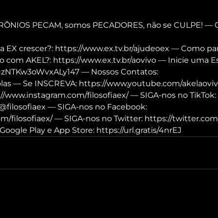
RÔNIOS PECAM, somos PECADORES, não se CULPE! — Cap
a EX crescer?: https://www.ex.tv.br/ajudeoex — Como par
 com AKEL?: https://www.ex.tv.br/aovivo — Inicie uma Es
e/uzNTKw3oWvxALy147 — Nossos Contatos: 
olas — Se INSCREVA: https://www.youtube.com/akelaovivo/
://www.instagram.com/filosofiaex/ — SIGA-nos no TikTok: 
@filosofiaex — SIGA-nos no Facebook: 
/filosofiaex/ — SIGA-nos no Twitter: https://twitter.com/
Google Play e App Store: https://url.gratis/4nrEJ