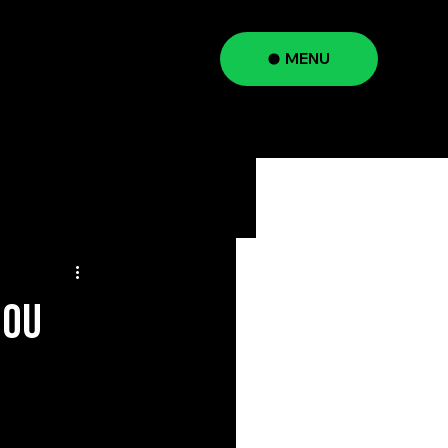
MENU
a
 ou