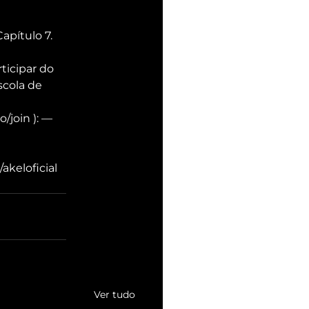
ítulo 7. 
ticipar do 
cola de 
join ): — 
akeloficial 
Ver tudo