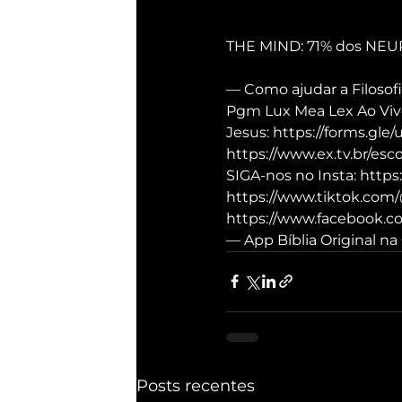
THE MIND: 71% dos NEU
— Como ajudar a Filosofi
Pgm Lux Mea Lex Ao Vivo
Jesus: https://forms.gl
https://www.ex.tv.br/esc
SIGA-nos no Insta: https
https://www.tiktok.com/
https://www.facebook.com
— App Bíblia Original na 
Posts recentes