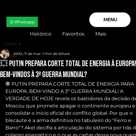
MENU
Whatsapp
Histórico
Favoritos
Mais
Todos
AKEL
11 de mar.
1 min de leitura
Todos
💥 PUTIN PREPARA CORTE TOTAL de ENERGIA à EUROPA!
Snooker X
BEM-VINDOS À 3ª GUERRA MUNDIAL?
🛑 PUTIN PREPARA CORTE TOTAL DE ENERGIA PARA 
EUROPA, BEM-VINDO A 3ª GUERRA MUNDIAL! A 
VERDADE DE HOJE revela os bastidores da decisão d
Moscou que promete apagar o continente europeu e
consolidar o início oficial do conflito global. Por que o 
blecaute é a arma definitiva no tabuleiro do "Ferro e 
Barro"? Akel decifra a articulação do sistema por trás d
colapso energético e o que as cartas dessa nova guerr