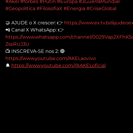
#Akel
#forbes
#Putin
#Europa
#3GuerraMundial
#Geopolítica
#FilosofiaX
#Energia
#CriseGlobal
🤝 AJUDE o X crescer: 👉 
https://www.ex.tv.br/ajudeoe
📲 Canal X WhatsApp: 👉 
https://www.whatsapp.com/channel/0029Vap2XFhK5
ZssRUJ3U
📺 INSCREVA-SE nos 2: 🔴 
https://www.youtube.com/AKELaovivo
🔔 
https://www.youtube.com/@AKELoficial