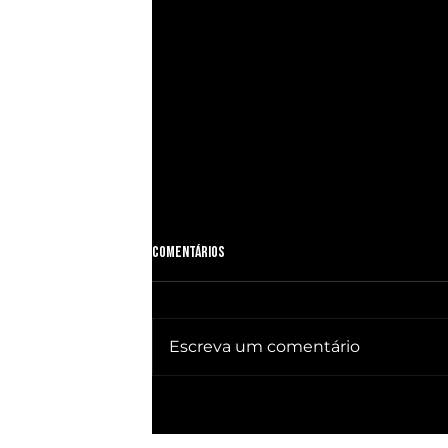
Comentários
Escreva um comentário
🔥 QUEBRA SILÊNCIO DOC revela quem
já ganhou PRESIDÊNCIA no BRASIL