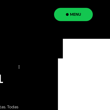
MENU
a
L
tas. Todas 