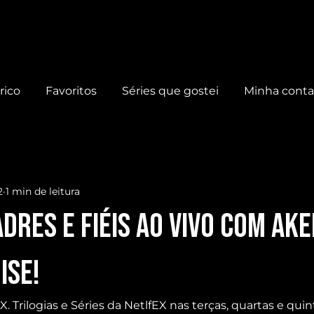
rico
Favoritos
Séries que gostei
Minha cont
2
1 min de leitura
dres e fiéis AO VIVO com AKE
ISE!
. Trilogias e Séries da NetlfEX nas terças, quartas e quin