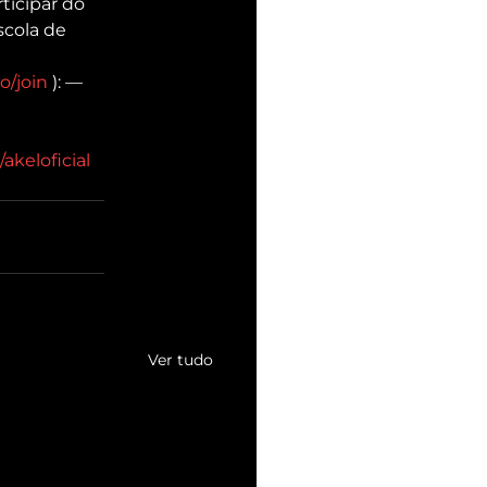
icipar do 
scola de 
o/join
 ): — 
akeloficial
Ver tudo