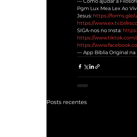
— Como ajudar a Filosofi
Pgm Lux Mea Lex Ao Viv
Jesus: 
https://forms.gl
https://www.ex.tv.br/esco
SIGA-nos no Insta: 
https
https://www.tiktok.com/
https://www.facebook.co
— App Bíblia Original na
Posts recentes