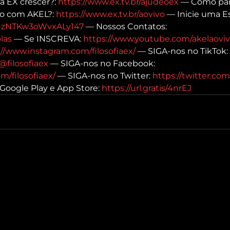
a EX crescer?: 
https://www.ex.tv.br/ajudeoex
 — Como part
o com AKEL?: 
https://www.ex.tv.br/aovivo
 — Inicie uma E
e/uzNTKw3oWvxALy147
 — Nossos Contatos: 
las
 — Se INSCREVA: 
https://www.youtube.com/akelaoviv
://www.instagram.com/filosofiaex/
 — SIGA-nos no TikTok: 
@filosofiaex
 — SIGA-nos no Facebook: 
m/filosofiaex/
 — SIGA-nos no Twitter: 
https://twitter.com/
 Google Play e App Store: 
https://url.gratis/4nrEJ