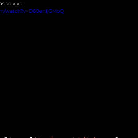
as ao vivo.
com/watch?v=D60enIjGMoQ