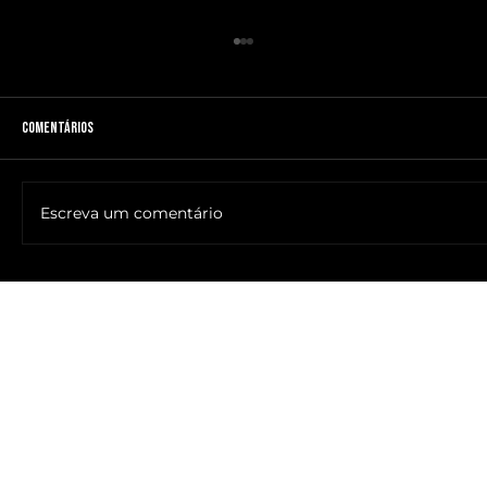
Comentários
Escreva um comentário
🔥NOME DO ANTICRISTO REVELADO: SR. ____ MESSIAS