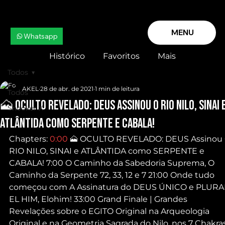
MENU
Whatsapp
Histórico
Favoritos
Mais
Todos
AKEL
28 de abr. de 2021
1 min de leitura
Todos
🗻 OCULTO REVELADO: DEUS Assinou O RIO NILO, SINAI 
Snooker X
ATLÂNTIDA como SERPENTE e CABALA!
Chapters: 
0:00
​ 🗻 OCULTO REVELADO: DEUS Assinou 
RIO NILO, SINAI e ATLÂNTIDA como SERPENTE e 
CABALA! 7:00 O Caminho da Sabedoria Suprema, O 
Caminho da Serpente 72, 33, 12 e 7 21:00 Onde tudo 
começou com A Assinatura do DEUS ÚNICO e PLURA
EL HIM, Elohim! 33:00 Grand Finale | Grandes 
Revelações sobre o EGITO Original na Arqueologia 
Original e na Geometria Sagrada do Nilo, nos 7 Chakra