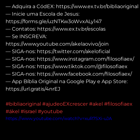
— Adquira a CódEX: https://www.ex.tv.br/bibliaoriginal
— Inicie uma Escola de Jesus: 
https://forms.gle/uzNTKw3oWvxALy147
— Contatos: https://www.ex.tv.br/escolas
— Se INSCREVA: 
https://www.youtube.com/akelaovivo/join
— SIGA-nos: https://twitter.com/akeloficial
— SIGA-nos: https://www.instagram.com/filosofiaex/
— SIGA-nos: https://www.tiktok.com/@filosofiaex
— SIGA-nos: https://www.facebook.com/filosofiaex/
— App Bíblia Original na Google Play e App Store: 
https://url.gratis/4nrEJ
#bibliaoriginal
#ajudeoEXcrescer
#akel
#filosofiaex
#ákel
#israel
#youtube
https://www.youtube.com/watch?v=xuR7SXi-uJA