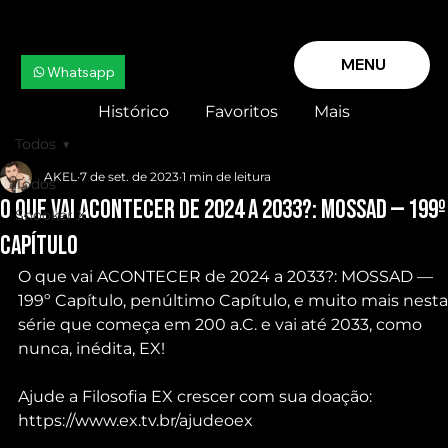
MENU
Whatsapp
Histórico
Favoritos
Mais
Todos
AKEL
7 de set. de 2023
1 min de leitura
Todos
O que vai ACONTECER de 2024 a 2033?: MOSSAD — 199º
Snooker X
Capítulo
O que vai ACONTECER de 2024 a 2033?: MOSSAD — 
199º Capítulo, penúltimo Capítulo, e muito mais nesta
série que começa em 200 a.C. e vai até 2033, como 
nunca, inédita, EX!
Ajude a Filosofia EX crescer com sua doação: 
https://www.ex.tv.br/ajudeoex