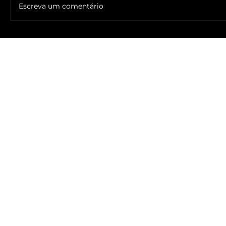
Escreva um comentário
🔥NOME DO ANTICRISTO REVELADO: SR. ____ MESSIAS