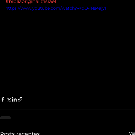
#bibliaoriginal
#israel
https://www.youtube.com/watch?v=dO-lNs4ajyI
Ve
Posts recentes