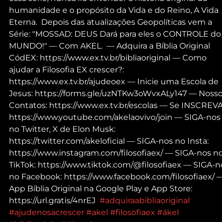
humanidade e o propósito da Vida e do Reino, A Vida 
Eterna.  Depois das atualizações Geopolíticas vem a 
Série: "MOSSAD: DEUS Dará para eles o CONTROLE do
MUNDO!" — Com AKEL.  — Adquira a Bíblia Original 
CódEX: https://www.ex.tv.br/bibliaoriginal — Como 
ajudar a Filosofia EX crescer?: 
https://www.ex.tv.br/ajudeoex — Inicie uma Escola de 
Jesus: https://forms.gle/uzNTKw3oWvxALy147 — Nosso
Contatos: https://www.ex.tv.br/escolas — Se INSCREVA
https://www.youtube.com/akelaovivo/join — SIGA-nos
no Twitter, X de Elon Musk: 
https://twitter.com/akeloficial — SIGA-nos no Insta: 
https://www.instagram.com/filosofiaex/ — SIGA-nos no
TikTok: https://www.tiktok.com/@filosofiaex — SIGA-n
no Facebook: https://www.facebook.com/filosofiaex/ 
App Bíblia Original na Google Play e App Store: 
https://url.gratis/4nrEJ  
#adquiraabibliaoriginal
#ajudenosacrescer
#akel
#filosofiaex
#ákel