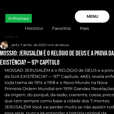
MENU
Whatsapp
Histórico
Favoritos
Mais
Todos
AKEL
7 de fev. de 2023
1 min de leitura
Todos
MOSSAD: JERUSALÉM é o RELÓGIO de DEUS e a prova da
Snooker X
EXISTÊNCIA? — 97º Capítulo
MOSSAD: JERUSALÉM é o RELÓGIO de DEUS e a prov
da SUA EXISTÊNCIA? — 97º Capítulo. AKEL revela enf
toda trama de 1914 a 1918 e o Novo Mundo na Nova 
Primeira Ordem Mundial em 1919! Grandes Revelações
da origem, do porquê, da razão, coerente, coesa, precis
que tem sempre como base a cidade dos 7 montes 
JERUSALÉM! Você vai perder muito se não assistir tod
essa série, nunca irá entender a história original da 