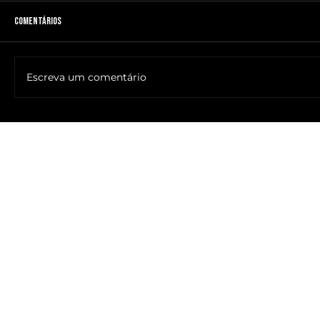
Comentários
Escreva um comentário
🔥NOME DO ANTICRISTO REVELADO: SR. ____ MESSIAS