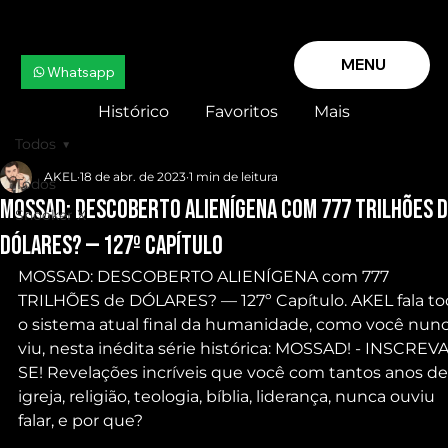
MENU
Whatsapp
Histórico
Favoritos
Mais
Todos
AKEL
18 de abr. de 2023
1 min de leitura
Todos
MOSSAD: DESCOBERTO ALIENÍGENA com 777 TRILHÕES 
Snooker X
DÓLARES? — 127º Capítulo
MOSSAD: DESCOBERTO ALIENÍGENA com 777 
TRILHÕES de DÓLARES? — 127º Capítulo. AKEL fala to
o sistema atual final da humanidade, como você nunc
viu, nesta inédita série histórica: MOSSAD! - INSCREVA
SE! Revelações incríveis que você com tantos anos de
igreja, religião, teologia, bíblia, liderança, nunca ouviu 
falar, e por que?