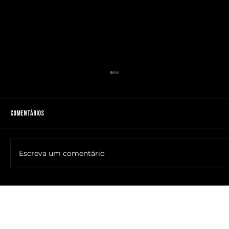
Comentários
Escreva um comentário
🔥NOME DO ANTICRISTO REVELADO: SR. ____ MESSIAS