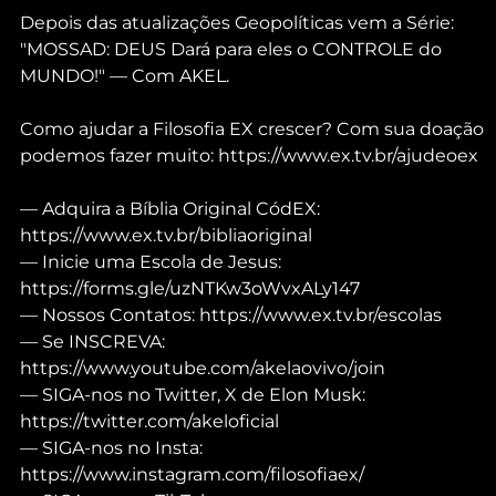
Depois das atualizações Geopolíticas vem a Série: 
"MOSSAD: DEUS Dará para eles o CONTROLE do 
MUNDO!" — Com AKEL.
Como ajudar a Filosofia EX crescer? Com sua doação 
podemos fazer muito: https://www.ex.tv.br/ajudeoex
— Adquira a Bíblia Original CódEX: 
https://www.ex.tv.br/bibliaoriginal
— Inicie uma Escola de Jesus: 
https://forms.gle/uzNTKw3oWvxALy147
— Nossos Contatos: https://www.ex.tv.br/escolas
— Se INSCREVA: 
https://www.youtube.com/akelaovivo/join
— SIGA-nos no Twitter, X de Elon Musk: 
https://twitter.com/akeloficial
— SIGA-nos no Insta: 
https://www.instagram.com/filosofiaex/