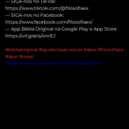
— SIGA-nos no TikTok: 
https://www.tiktok.com/@filosofiaex
— SIGA-nos no Facebook: 
https://www.facebook.com/filosofiaex/
— App Bíblia Original na Google Play e App Store: 
https://url.gratis/4nrEJ
#bibliaoriginal
#ajudenosacrescer
#akel
#filosofiaex
#ákel
#israel
https://www.youtube.com/watch?v=raZSzvjePJE