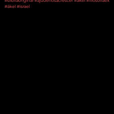
#bibliaoriginal
#ajudenosacrescer
#akel
#filosofiaex
#ákel
#israel