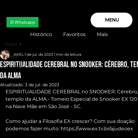
MENU
Whatsapp
Histórico
Favoritos
Mais
Todos
AKEL
1 de jul. de 2023
1 min de leitura
Todos
ESPIRITUALIDADE CEREBRAL no SNOOKER: Cérebro, t
Snooker X
da ALMA
Atualizado:
3 de jul. de 2023
ESPIRITUALIDADE CEREBRAL no SNOOKER: Cérebro,
templo da ALMA - Torneio Especial de Snooker EX 120
na Nave Mãe em São José - SC.
Como ajudar a Filosofia EX crescer? Com sua doação 
podemos fazer muito: https://www.ex.tv.br/ajudeoex