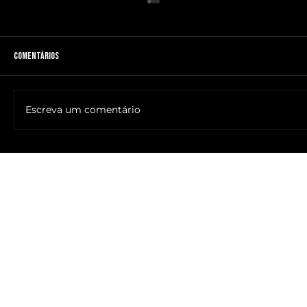
Comentários
Escreva um comentário
🔥NOME DO ANTICRISTO REVELADO: SR. ____ MESSIAS