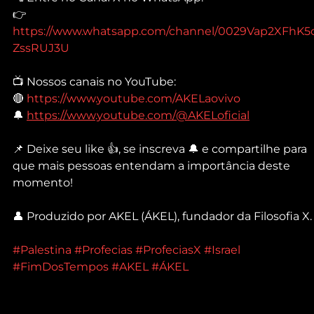
👉 
https://www.whatsapp.com/channel/0029Vap2XFhK5
ZssRUJ3U
📺 Nossos canais no YouTube:
🔴 
https://www.youtube.com/AKELaovivo
🔔 
https://www.youtube.com/@AKELoficial
📌 Deixe seu like 👍, se inscreva 🔔 e compartilhe para 
que mais pessoas entendam a importância deste 
momento!
👤 Produzido por AKEL (ÁKEL), fundador da Filosofia X.
#Palestina
#Profecias
#ProfeciasX
#Israel
#FimDosTempos
#AKEL
#ÁKEL