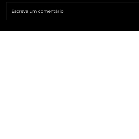
Escreva um comentário
🔥NOME DO ANTICRISTO REVELADO: SR. ____ MESSIAS