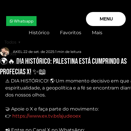
MENU
Whatsapp
Histórico
Favoritos
Mais
Todos
AKEL
22 de set. de 2025
1 min de leitura
Todos
🌍🔥 DIA HISTÓRICO: PALESTINA está CUMPRINDO as
Snooker X
Profecias X! ✨📖
⚠️ DIA HISTÓRICO! 🌎 Um momento decisivo em que 
espiritualidade, a geopolítica e a fé se encontram dian
dos nossos olhos.
🤝 Apoie o X e faça parte do movimento:
👉 
https://www.ex.tv.br/ajudeoex
📲 Entre no Canal X no WhatsApp: