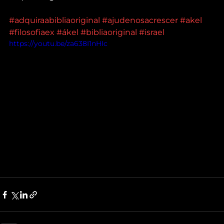
#adquiraabibliaoriginal
#ajudenosacrescer
#akel
#filosofiaex
#ákel
#bibliaoriginal
#israel
https://youtu.be/za638I1nHIc