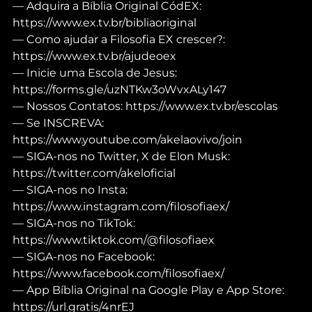
— Adquira a Bíblia Original CódEX: 
https://www.ex.tv.br/bibliaoriginal
— Como ajudar a Filosofia EX crescer?: 
https://www.ex.tv.br/ajudeoex
— Inicie uma Escola de Jesus: 
https://forms.gle/uzNTKw3oWvxALy147
— Nossos Contatos: https://www.ex.tv.br/escolas
— Se INSCREVA: 
https://www.youtube.com/akelaovivo/join
— SIGA-nos no Twitter, X de Elon Musk: 
https://twitter.com/akeloficial
— SIGA-nos no Insta: 
https://www.instagram.com/filosofiaex/
— SIGA-nos no TikTok: 
https://www.tiktok.com/@filosofiaex
— SIGA-nos no Facebook: 
https://www.facebook.com/filosofiaex/
— App Bíblia Original na Google Play e App Store: 
https://url.gratis/4nrEJ