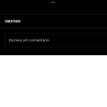
Comentários
Escreva um comentário
🔥NOME DO ANTICRISTO REVELADO: SR. ____ MESSIAS