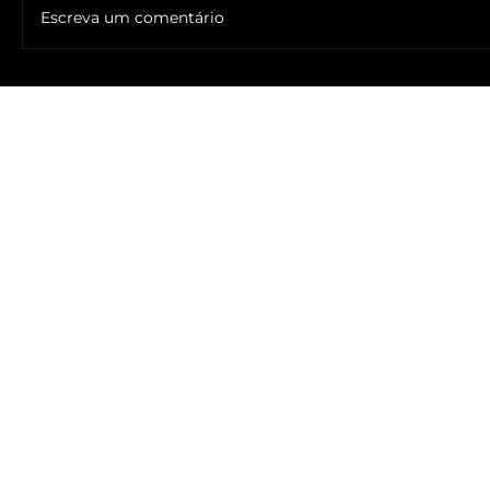
Escreva um comentário
🔥NOME DO ANTICRISTO REVELADO: SR. ____ MESSIAS