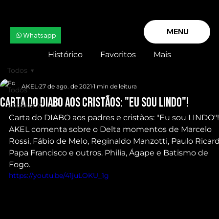
MENU
Whatsapp
Histórico
Favoritos
Mais
Todos
AKEL
27 de ago. de 2021
1 min de leitura
Todos
Carta do DIABO aos Cristãos: "Eu sou LINDO"!
Snooker X
Carta do DIABO aos padres e cristãos: "Eu sou LINDO"!
AKEL comenta sobre o Delta momentos de Marcelo 
Rossi, Fábio de Melo, Reginaldo Manzotti, Paulo Ricard
Papa Francisco e outros. Philia, Ágape e Batismo de 
Fogo.
https://youtu.be/41juLOKU_1g