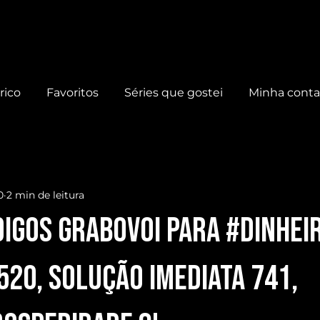
rico
Favoritos
Séries que gostei
Minha cont
0
2 min de leitura
os Grabovoi para #DINHEI
520, Solução Imediata 741,