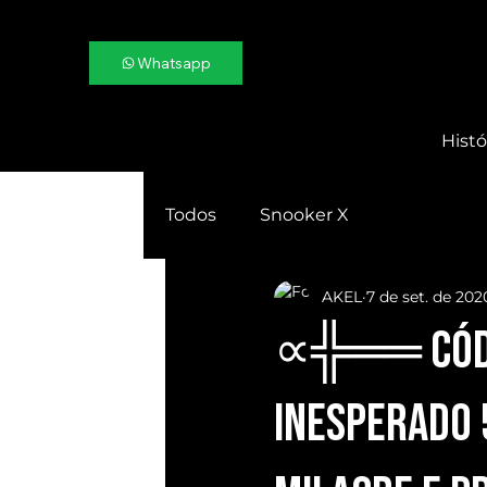
Whatsapp
Histó
Todos
Snooker X
AKEL
7 de set. de 202
∝╬══ Códig
Inesperado 