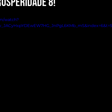
rosperidade 8!
om/watch?
PL1y_JACyHxpYDEwEW7HG_JnPgL6KMb_mS&index=6&t=5