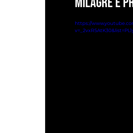
Milagre e P
https://www.youtube.c
v=_2vxR5AtK30&list=