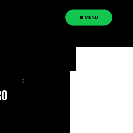
MENU
a
RO