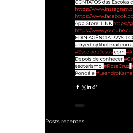
CONTATOS das Escolas d
https://www.instagram.c
https://www.facebook.
App Store: LINK 
https://
https://www.youtube.co
EDIN AGÊNCIA: 3275-1 CO
adryedin@hotmail.com ✡ 
#EscoladeJesus
 com 
#A
Depois de conhecer 
#Ca
esoterismo, 
#RosaCruz
, 
Pondé e 
#LeandroKarna
Posts recentes