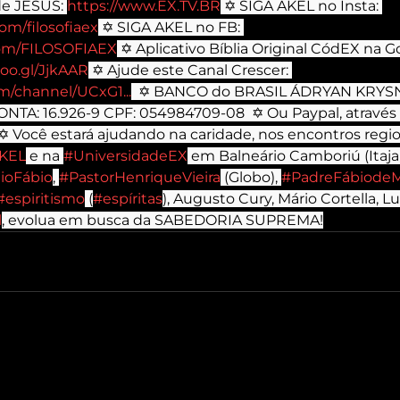
e JESUS: 
https://www.EX.TV.BR
 ✡ SIGA AKEL no Insta: 
om/filosofiaex
 ✡ SIGA AKEL no FB: 
com/FILOSOFIAEX
 ✡ Aplicativo Bíblia Original CódEX na G
goo.gl/JjkAAR
 ✡ Ajude este Canal Crescer: 
m/channel/UCxG1...
  ✡ BANCO do BRASIL ÁDRYAN KRY
NTA: 16.926-9 CPF: 054984709-08  ✡ Ou Paypal, através 
Você estará ajudando na caridade, nos encontros regio
KEL
 e na 
#UniversidadeEX
 em Balneário Camboriú (Itajaí 
ioFábio
, 
#PastorHenriqueVieira
 (Globo), 
#PadreFábiode
#espiritismo
 (
#espíritas
), Augusto Cury, Mário Cortella, Lu
l
, evolua em busca da SABEDORIA SUPREMA!