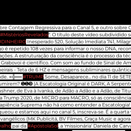
obre Contagem Regressiva para o Canal 5, e outro sobre 
#MistériosRevelados
". O título deste vídeo subdividido 
#DINHEIRO
 Inesperado 520, Solução Imediata 741, Milagr
go é repetido 108 vezes para informar o nosso DNA, reco
ções. A estruturação da consciência é o processo da téc
 Grabovoi é científico. Com som ao fundo de Sinal de Am
eirais - Teta de 6 HZ e mensagens subliminares quântic
ade. ∝╬══ 
#TRUMP
 Some, Desaparece... no dia 11 de SE
irem? ➊➊➒ (A Escatologia Original é DARK, A Serpent
ushner, de Eva à Ivanka, de Adão a Adão e a Adão, de Ti
 a Trump 2020, de MICRO para MACRO, só as consciência
piência Suprema não há como entender a Escatologia!  
ueou e estamos aqui no canal 5, inscreva-se. É a quarta
angélicos (MK Publicitá, BV Filmes, Graça Music e agora
valho
 pai da 
#ApóstolaSol
, a 'missionária' Daniela de Carva