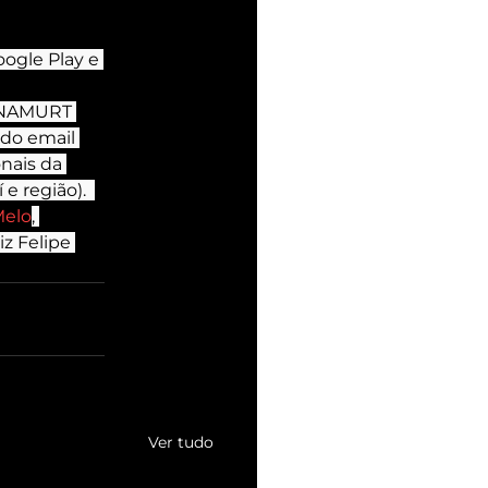
oogle Play e 
SNAMURT 
do email 
nais da 
e região).  
Melo
, 
iz Felipe 
Ver tudo