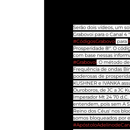
Serão dois vídeos, um s
Grabovoi para o Canal 4 "
#CódigosGrabovoi
 para 
Prosperidade 8!". O códi
com base nessas informa
#Grabovoi
. O método de
Frequência de ondas Bin
poderosas de prosperid
KUSHNER e IVANKA assum
Ouroboros, de JC a JC K
Imperador Mt 24 70 d.C.
entendem, pois sem A Sa
Reino dos Céus' nos bloq
somos bloqueados por ev
#ApóstoloAdelinodeCar