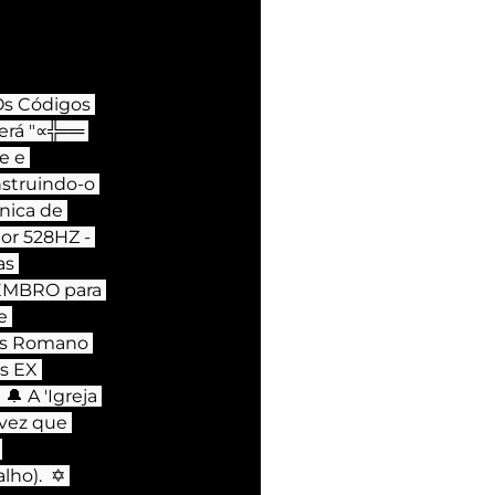
Os Códigos 
será "∝╬══ 
e e 
nstruindo-o 
nica de 
or 528HZ - 
as 
TEMBRO para 
e 
tus Romano 
s EX 
 A 'Igreja 
 vez que 
 
lho).  ✡ 