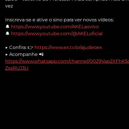
vez
Inscreva-se e ative o sino para ver novos vídeos:
🔔 
https://www.youtube.com/AKELaovivo
🔔 
https://www.youtube.com/@AKELoficial
▶ Confira: 👉 
https://www.ex.tv.br/ajudeoex
▶ Acompanhe 📲 
https://www.whatsapp.com/channel/0029Vap2XFhK5
ZssRUJ3U