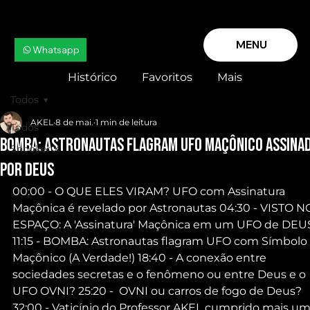
MENU
Whatsapp
Histórico
Favoritos
Mais
Todos
AKEL
8 de mai.
1 min de leitura
Todos
BOMBA: Astronautas flagram UFO Maçônico Assina
Snooker X
por Deus
00:00 - O QUE ELES VIRAM? UFO com Assinatura 
Maçônica é revelado por Astronautas 04:30 - VISTO N
ESPAÇO: A 'Assinatura' Maçônica em um UFO de DEU
11:15 - BOMBA: Astronautas flagram UFO com Símbolo 
Maçônico (A Verdade!) 18:40 - A conexão entre 
sociedades secretas e o fenômeno ou entre Deus e o 
UFO OVNI? 25:20 -  OVNI ou carros de fogo de Deus? 
32:00 - Vaticínio do Professor AKEL cumprido mais um