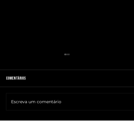
Comentários
Escreva um comentário
🔥NOME DO ANTICRISTO REVELADO: SR. ____ MESSIAS