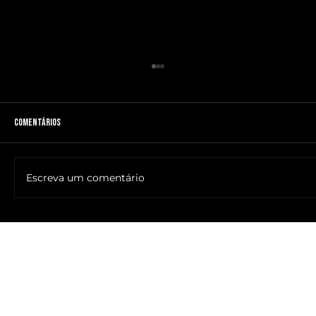
Comentários
Escreva um comentário
🔥NOME DO ANTICRISTO REVELADO: SR. ____ MESSIAS