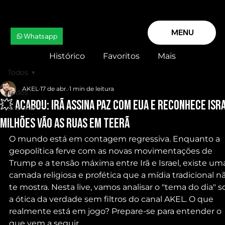
MENU
Whatsapp
Histórico
Favoritos
Mais
Todos
AKEL
17 de abr.
1 min de leitura
Todos
💥 ACABOU: IRÃ assina PAZ com EUA e reconhece ISRA
Snooker X
milhões vão as ruas em Teerã
O mundo está em contagem regressiva. Enquanto a 
geopolítica ferve com as novas movimentações de 
Trump e a tensão máxima entre Irã e Israel, existe um
camada religiosa e profética que a mídia tradicional n
te mostra. Nesta live, vamos analisar o "tema do dia" s
a ótica da verdade sem filtros do canal AKEL. O que 
realmente está em jogo? Prepare-se para entender o 
que vem a seguir.