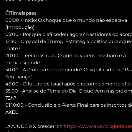
⏱️Timelapses
00:00 - Início: O choque que o mundo não esperava 
(Introdução)
05:00 - Por que o Irã cedeu agora? Bastidores do acor
12:30 - O papel de Trump: Estratégia política ou xeque
mate?
20:00 - Teerã nas ruas: O que os vídeos mostram e a 
mídia esconde
30:00 - A Profecia se cumprindo? O significado de "Paz
Segurança"
45:00 - O futuro de Israel após o reconhecimento ofici
55:00 - Análise do Tema do Dia: O que vem nas próxim
72h?
01:10:00 - Conclusão e o Alerta Final para os inscritos d
AKEL
🤝 AJUDE o X crescer: 👉 
https://www.ex.tv.br/ajudeoe