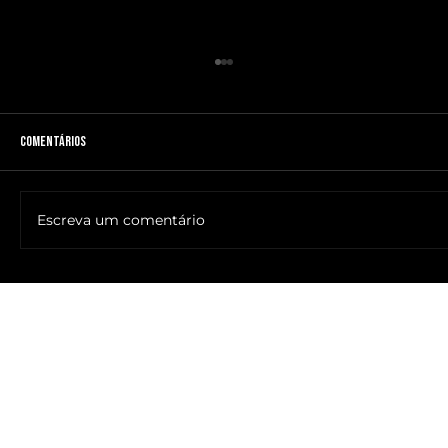
Comentários
Escreva um comentário
🔥NOME DO ANTICRISTO REVELADO: SR. ____ MESSIAS