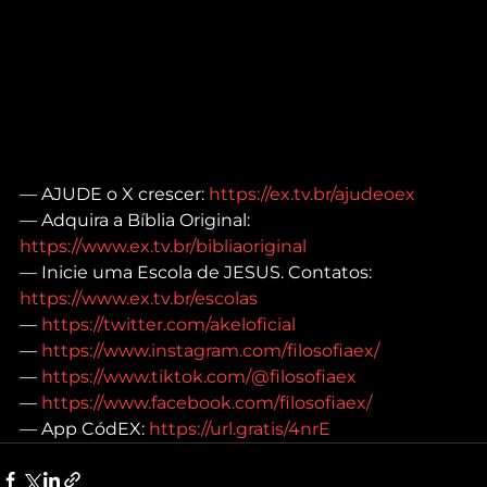
— AJUDE o X crescer: 
https://ex.tv.br/ajudeoex
— Adquira a Bíblia Original: 
https://www.ex.tv.br/bibliaoriginal
— Inicie uma Escola de JESUS. Contatos: 
https://www.ex.tv.br/escolas
— 
https://twitter.com/akeloficial
— 
https://www.instagram.com/filosofiaex/
— 
https://www.tiktok.com/@filosofiaex
— 
https://www.facebook.com/filosofiaex/
— App CódEX: 
https://url.gratis/4nrE