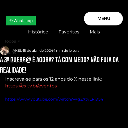
MENU
Whatsapp
Histórico
Favoritos
Mais
Todos
AKEL
15 de abr. de 2024
1 min de leitura
Todos
A 3ª GUERR@ é agora? Tá com MEDO? Não fuja da
Snooker X
realidade!
Inscreva-se para os 12 anos do X neste link: 
https://ex.tv.br/eventos
https://www.youtube.com/watch?v=gZXtvLRl954