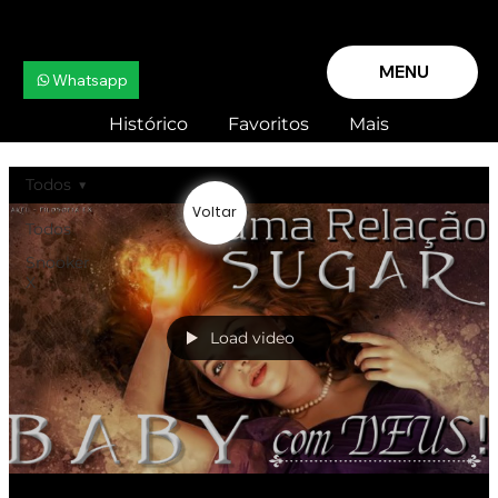
MENU
Whatsapp
Histórico
Favoritos
Mais
Todos
Voltar
Todos
Snooker
X
Load video