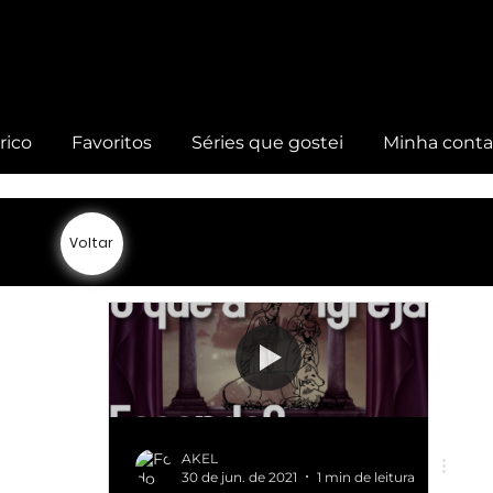
rico
Favoritos
Séries que gostei
Minha cont
Voltar
AKEL
30 de jun. de 2021
1 min de leitura