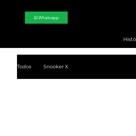
Whatsapp
Histó
Todos
Snooker X